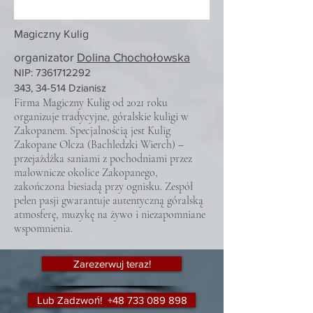
Magiczny Kulig
organizator
Dolina Chochołowska
NIP: 7361712292
343, 34-514 Dzianisz
Firma Magiczny Kulig od 2021 roku
organizuje tradycyjne, góralskie kuligi w
Zakopanem. Specjalnością jest Kulig
Zakopane Olcza (Bachledzki Wierch) –
przejażdżka saniami z pochodniami przez
malownicze okolice Zakopanego,
zakończona biesiadą przy ognisku. Zespół
pełen pasji gwarantuje autentyczną góralską
atmosferę, muzykę na żywo i niezapomniane
wspomnienia.
Zarezerwuj teraz!
Lub Zadzwoń! +48 733 089 898