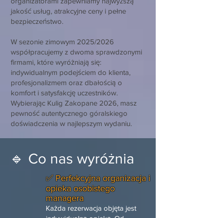
organizatorami zapewniamy najwyższą
jakość usług, atrakcyjne ceny i pełne
bezpieczeństwo.
W sezonie zimowym 2025/2026
współpracujemy z dwoma sprawdzonymi
firmami, które wyróżniają się:
indywidualnym podejściem do klienta,
profesjonalizmem oraz dbałością o
komfort i satysfakcję uczestników.
Wybierając Kulig Zakopane 2026, masz
pewność autentycznego góralskiego
doświadczenia w najlepszym wydaniu.
🔹 Co nas wyróżnia
✅ Perfekcyjna organizacja i
opieka osobistego
managera
Każda rezerwacja objęta jest