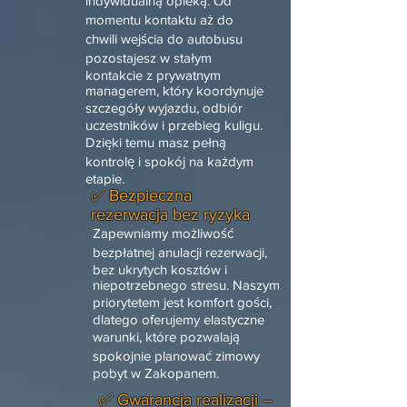
indywidualną opieką. Od
momentu kontaktu aż do
chwili wejścia do autobusu
pozostajesz w stałym
kontakcie z prywatnym
managerem, który koordynuje
szczegóły wyjazdu, odbiór
uczestników i przebieg kuligu.
Dzięki temu masz pełną
kontrolę i spokój na każdym
etapie.
✅ Bezpieczna
rezerwacja bez ryzyka
Zapewniamy możliwość
bezpłatnej anulacji rezerwacji,
bez ukrytych kosztów i
niepotrzebnego stresu. Naszym
priorytetem jest komfort gości,
dlatego oferujemy elastyczne
warunki, które pozwalają
spokojnie planować zimowy
pobyt w Zakopanem.
✅ Gwarancja realizacji –