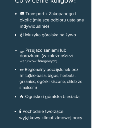
Co w cenie kuligów?
🚐 Transport z Zakopanego i
okolic (miejsce odbioru ustalane
indywidualnie)
🎻 Muzyka góralska na żywo
🛷 Przejazd saniami lub
dorożkami (w zależnoś
ci od
warunków śniegowych)
🌭 Regionalny poczęstunek bez
limitu
(kiełbasa, bigos, herbata,
grzaniec, ogórki kiszone, chleb ze
smalcem)
🔥 Ognisko i góralska biesiada
🕯 Pochodnie tworzące
wyjątkowy klimat zimowej nocy