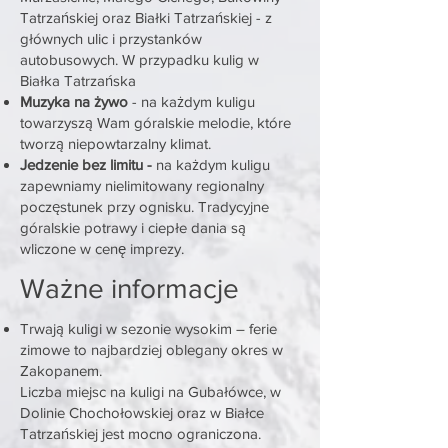
Tatrzańskiej oraz Białki Tatrzańskiej - z
głównych ulic i przystanków
autobusowych. W przypadku kulig w
Białka Tatrzańska
Muzyka na żywo
- na każdym kuligu
towarzyszą Wam góralskie melodie, które
tworzą niepowtarzalny klimat.
Jedzenie bez limitu -
na każdym kuligu
zapewniamy nielimitowany regionalny
poczęstunek przy ognisku. Tradycyjne
góralskie potrawy i ciepłe dania są
wliczone w cen
ę
imprezy.
Ważne informacje
Trwają kuligi w sezonie wysokim – ferie
zimowe to najbardziej oblegany okres w
Zakopanem.
Liczba miejsc na kuligi na Gubałówce, w
Dolinie Chochołowskiej oraz w Białce
Tatrzańskiej jest mocno ograniczona.