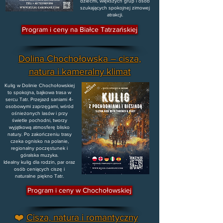
dziećmi, większych grup i osób
szukających spokojnej zimowej
atrakcji.
Program i ceny na Białce Tatrzańskiej
Dolina Chochołowska – cisza,
natura i kameralny klimat
Kulig w Dolinie Chochołowskiej
to spokojna, bajkowa trasa w
sercu Tatr. Przejazd saniami 4-
osobowymi zaprzęgami, wśród
ośnieżonych lasów i przy
świetle pochodni, tworzy
wyjątkową atmosferę blisko
natury. Po zakończeniu trasy
czeka ognisko na polanie,
regionalny poczęstunek i
góralska muzyka.
Idealny kulig dla rodzin, par oraz
osób ceniących ciszę i
naturalne piękno Tatr.
Program i ceny w Chochołowskiej
❤️
Cisza, natura i romantyczny