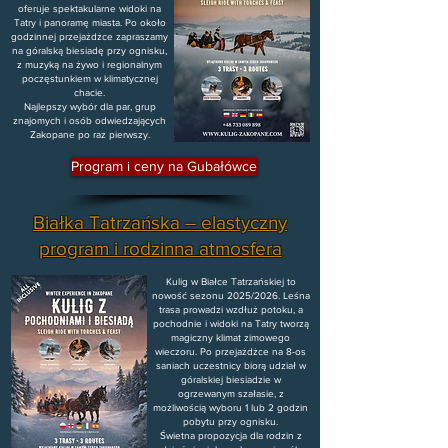
oferuje spektakularne widoki na
Tatry i panoramę miasta. Po około
godzinnej przejażdżce zapraszamy
na góralską biesiadę przy ognisku,
z muzyką na żywo i regionalnym
poczęstunkiem w klimatycznej
chacie.
Najlepszy wybór dla par, grup
znajomych i osób odwiedzających
Zakopane po raz pierwszy.
Program i ceny na Gubałówce
Białka Tatrzańska – elastyczny
program i rodzinna atmosfera
Kulig w Białce Tatrzańskiej to
nowość sezonu 2025/2026. Leśna
trasa prowadzi wzdłuż potoku, a
pochodnie i widoki na Tatry tworzą
magiczny klimat zimowego
wieczoru. Po przejażdżce na 8-os
saniach uczestnicy biorą udział w
góralskiej biesiadzie w
ogrzewanym szałasie, z
możliwością wyboru 1 lub 2 godzin
pobytu przy ognisku.
Świetna propozycja dla rodzin z