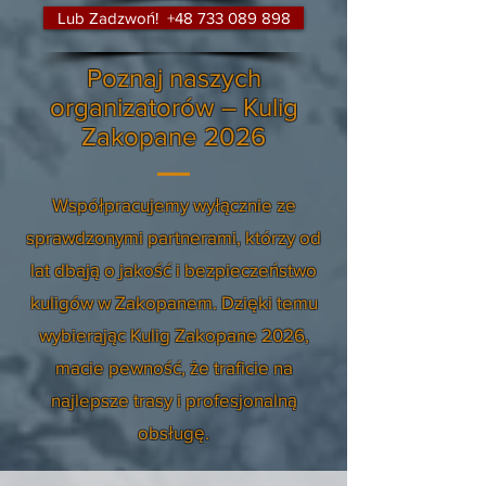
Lub Zadzwoń! +48 733 089 898
Poznaj naszych
organizatorów – Kulig
Zakopane 2026
Współpracujemy wyłącznie ze
sprawdzonymi partnerami, którzy od
lat dbają o jakość i bezpieczeństwo
kuligów w Zakopanem. Dzięki temu
wybierając Kulig Zakopane 2026,
macie pewność, że traficie na
najlepsze trasy i profesjonalną
obsługę.