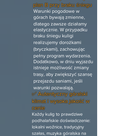
plan B przy braku śniegu
Warunki pogodowe w
górach bywają zmienne,
dlatego zawsze działamy
elastycznie. W przypadku
braku śniegu kuligi
realizujemy dorożkami
(bryczkami), zachowując
pełny program wydarzenia.
Dodatkowo, w dniu wyjazdu
istnieje możliwość zmiany
trasy, aby zwiększyć szansę
przejazdu saniami, jeśli
warunki pozwalają.
✅ Autentyczny góralski
klimat i wysoka jakość w
cenie
Każdy kulig to prawdziwe
podhalańskie doświadczenie:
lokalni woźnice, tradycyjny
szałas, muzyka góralska na