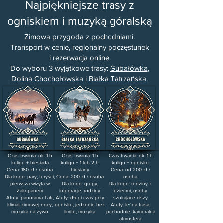
Najpiękniejsze trasy z
ogniskiem i muzyką góralską
Zimowa przygoda z pochodniami.
Transport w cenie, regionalny poczęstunek
i rezerwacja online.
Do wyboru 3 wyjątkowe trasy:
Gubałówka
,
Dolina Chochołowska
i
Białka Tatrzańska
.
Czas trwania: ok. 1 h
Czas trwania: 1 h
Czas trwania: ok. 1 h
kuligu + biesiada
kuligu + 1 lub 2 h
kuligu + ognisko
Cena: 180 zł / osoba
biesiady
Cena: od 200 zł /
Dla kogo: pary, turyści,
Cena: 200 zł / osoba
osoba
pierwsza wizyta w
Dla kogo: grupy,
Dla kogo: rodziny z
Zakopanem
integracje, rodziny
dziećmi, osoby
Atuty: panorama Tatr,
Atuty: długi czas przy
szukające ciszy
klimat zimowej nocy,
ognisku, jedzenie bez
Atuty: leśna trasa,
muzyka na żywo
limitu, muzyka
pochodnie, kameralna
atmosfera