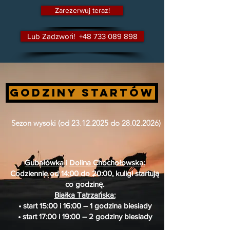
Zarezerwuj teraz!
Lub Zadzwoń! +48 733 089 898
Godziny startów
Sezon wysoki (od 23.12.2025 do 28.02.2026)
Gubałówka
i
Dolina Chochołowska
:
Codziennie od 14:00 do 20:00, kuligi startują
co godzinę.
Białka Tatrzańska:
• start 15:00 i 16:00 – 1 godzina biesiady
• start 17:00 i 19:00 – 2 godziny biesiady