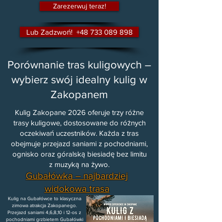
Zarezerwuj teraz!
Lub Zadzwoń! +48 733 089 898
Porównanie tras kuligowych –
wybierz swój idealny kulig w
Zakopanem
Kulig Zakopane 2026 oferuje trzy różne
trasy kuligowe, dostosowane do różnych
oczekiwań uczestników. Każda z tras
obejmuje przejazd saniami z pochodniami,
ognisko oraz góralską biesiadę bez limitu
z muzyką na żywo.
Gubałówka – najbardziej
widokowa trasa
Kulig na Gubałówce to klasyczna
zimowa atrakcja Zakopanego.
Przejazd saniami 4,6,8,10 i 12-os z
pochodniami grzbietem Gubałówki