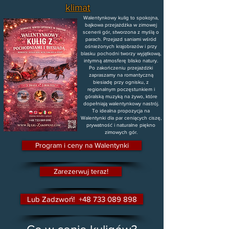
klimat
Walentynkowy kulig to spokojna,
bajkowa przejażdżka w zimowej
scenerii gór, stworzona z myślą o
parach. Przejazd saniami wśród
ośnieżonych krajobrazów i przy
blasku pochodni tworzy wyjątkową,
intymną atmosferę blisko natury.
Po zakończeniu przejażdżki
zapraszamy na romantyczną
biesiadę przy ognisku, z
regionalnym poczęstunkiem i
góralską muzyką na żywo, które
dopełniają walentynkowy nastrój.
To idealna propozycja na
Walentynki dla par ceniących ciszę,
prywatność i naturalne piękno
zimowych gór.
Program i ceny na Walentynki
Zarezerwuj teraz!
Lub Zadzwoń! +48 733 089 898