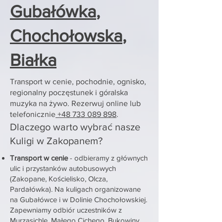
Gubałówka
,
Chochołowska
,
Białka
Transport w cenie, pochodnie, ognisko,
regionalny poczęstunek i góralska
muzyka na żywo. Rezerwuj online lub
telefonicznie
+48 733 089 898
.
Dlaczego warto wybrać nasze
Kuligi w Zakopanem?
Transport w cenie
- odbieramy z głównych
ulic i przystanków autobusowych
(Zakopane, Kościelisko, Olcza,
Pardałówka). Na kuligach organizowane
na Gubałówce i w Dolinie Chochołowskiej.
Zapewniamy odbiór uczestników z
Murzasichle, Małego Cichego, Bukowiny