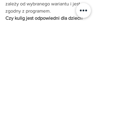
zależy od wybranego wariantu i jest 
zgodny z programem.
Czy kulig jest odpowiedni dla dzieci?
Tak, trasa jest spokojna i przyjazna 
rodzinom.
Czy cena obejmuje wszystkie atrakcje?
Tak, przejazd, ognisko, muzyka i 
poczęstunek są wliczone w cenę.
Zobacz wszystkie
Ostatnie posty