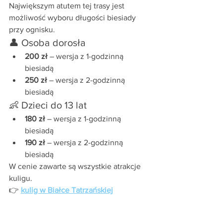
Największym atutem tej trasy jest 
możliwość wyboru długości biesiady 
przy ognisku.
👤 Osoba dorosła
200 zł
 – wersja z 1-godzinną 
biesiadą
250 zł
 – wersja z 2-godzinną 
biesiadą
👶 Dzieci do 13 lat
180 zł
 – wersja z 1-godzinną 
biesiadą
190 zł
 – wersja z 2-godzinną 
biesiadą
W cenie zawarte są wszystkie atrakcje 
kuligu.
👉 
kulig w Białce Tatrzańskiej