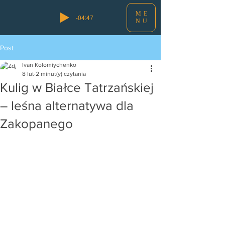
ME
-04:47
NU
Post
Ivan Kolomiychenko
8 lut
2 minut(y) czytania
Kulig w Białce Tatrzańskiej
– leśna alternatywa dla
Zakopanego