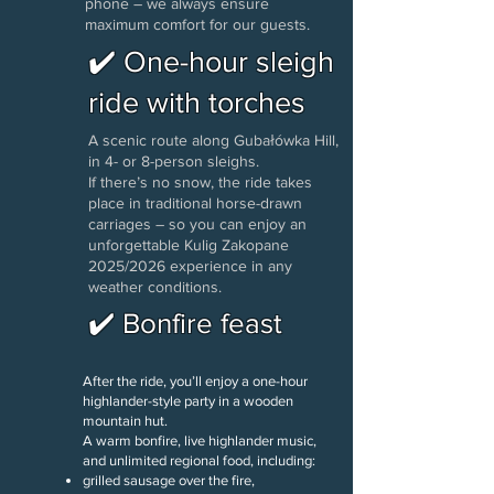
phone – we always ensure
maximum comfort for our guests.
✔️ One-hour sleigh
ride with torches
A scenic route along Gubałówka Hill,
in 4- or 8-person sleighs.
If there’s no snow, the ride takes
place in traditional horse-drawn
carriages – so you can enjoy an
unforgettable Kulig Zakopane
2025/2026 experience in any
weather conditions.
✔️ Bonfire feast
After the ride, you’ll enjoy a one-hour
highlander-style party in a wooden
mountain hut.
A warm bonfire, live highlander music,
and unlimited regional food, including:
grilled sausage over the fire,