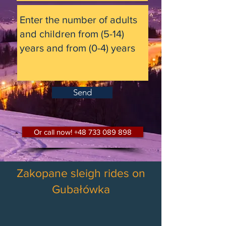
Send
Or call now! +48 733 089 898
Zakopane sleigh rides on
Gubałówka