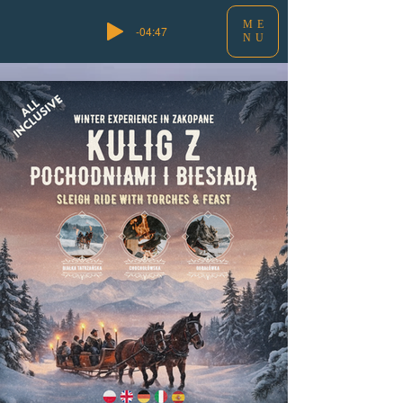
ME
-04:47
NU