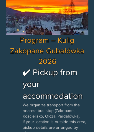
Program – Kulig
Zakopane Gubałówka
2026
✔️ Pickup from
your
accommodation
We organize transport from the
nearest bus stop (Zakopane,
Kościelisko, Olcza, Pardałówka).
If your location is outside this area,
pickup details are arranged by