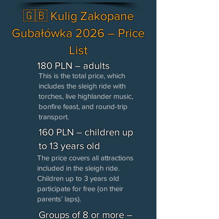
🇬🇧 Kulig Zakopane
Gubałówka 2026 – Price
List
180 PLN – adults
This is the total price, which
includes the sleigh ride with
torches, live highlander music,
bonfire feast, and round-trip
transport.
160 PLN – children up
to 13 years old
The price covers all attractions
included in the sleigh ride.
Children up to 3 years old
participate for free (on their
parents’ laps).
Groups of 8 or more –