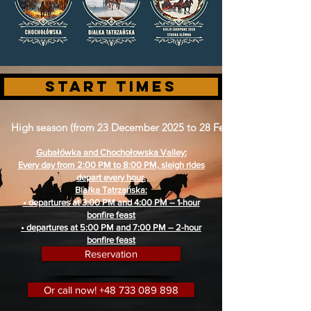
Start times
High season (from 23 December 2025 to 28 February 2026)
Gubałówka and Chochołowska Valley:
Every day from 2:00 PM to 8:00 PM, sleigh rides
depart every hour.
Białka Tatrzańska:
• departures at 3:00 PM and 4:00 PM – 1-hour
bonfire feast
• departures at 5:00 PM and 7:00 PM – 2-hour
bonfire feast
Reservation
Or call now! +48 733 089 898